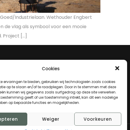
lleGoed/Industrielaan. Wethouder Engbert
en de vlag als symbool voor een mooie
 Project […]
Cookies
LOCATIE
e ervaringen te bieden, gebruiken wij technologieën zoals cookies
indewijck.nl
Kenaupark 5
tie op te slaan en/of te raadplegen. Door in te stemmen met deze
2011 MP
eën kunnen wij gegevens zoals surfgedrag op deze site verwerken.
Haarlem
 toestemming geeft of uw toestemming intrekt, kan dit een nadelige
bben op bepaalde functies en mogelijkheden.
Nederland
epteren
Weiger
Voorkeuren