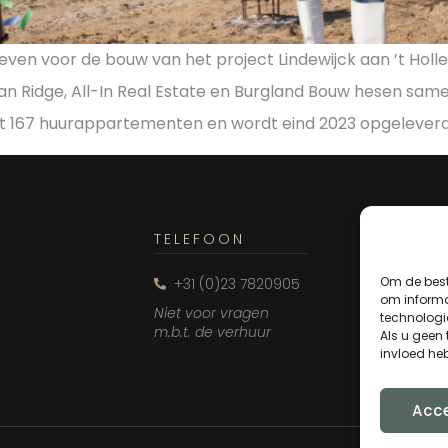
egeven voor de bouw van het project Lindewijck aan ’t Ho
n Ridge, All-In Real Estate en Burgland Bouw hesen sam
 167 huurappartementen en wordt eind 2023 opgeleverd.
P
TELEFOON
MAIL
Om de best
+31 (0)23 7820905
info@l
om informa
Niet voor vragen
technologi
m.b.t. de verhuur
Als u geen
invloed he
Acc