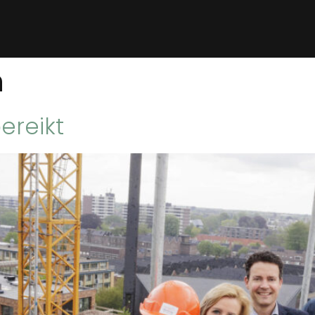
n
ereikt