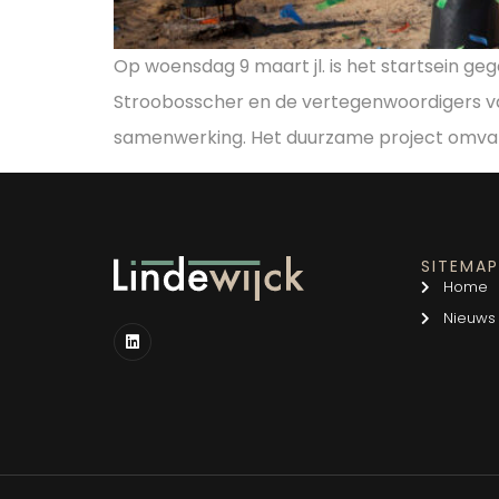
Op woensdag 9 maart jl. is het startsein g
Stroobosscher en de vertegenwoordigers va
samenwerking. Het duurzame project omvat
SITEMA
Home
Nieuws