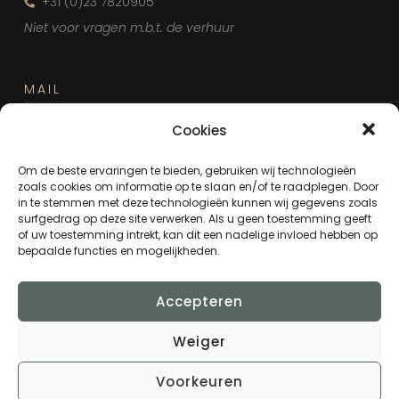
+31 (0)23 7820905
Niet voor vragen m.b.t. de verhuur
MAIL
info@lindewijck.nl
Cookies
Om de beste ervaringen te bieden, gebruiken wij technologieën
zoals cookies om informatie op te slaan en/of te raadplegen. Door
LOCATIE
in te stemmen met deze technologieën kunnen wij gegevens zoals
surfgedrag op deze site verwerken. Als u geen toestemming geeft
Kenaupark 5
of uw toestemming intrekt, kan dit een nadelige invloed hebben op
bepaalde functies en mogelijkheden.
2011 MP
Haarlem
Nederland
Accepteren
Weiger
Voorkeuren
© 2022 Lindewijck